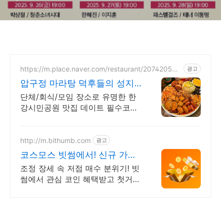
https://m.place.naver.com/restaurant/207420536
광고
9
압구정 마라탕 덕후들의 성지
회식,외식,데이트에 강추
단체/회식/모임 장소로 유명한 한
강시민공원 맛집 데이트 필수코스
로 유명한 맛집
http://m.bithumb.com
광고
코스모스 빗썸에서! 신규 가입
시 5만원 혜택
조정 장세 속 저점 매수 분위기! 빗
썸에서 관심 코인 혜택받고 첫거래
하세요