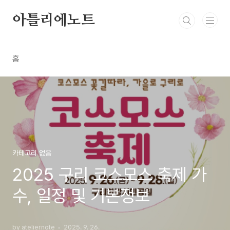
본문 바로가기
아틀리에노트
홈
카테고리 없음
2025 구리 코스모스 축제 가
수, 일정 및 기본정보
by ateliernote
2025. 9. 26.