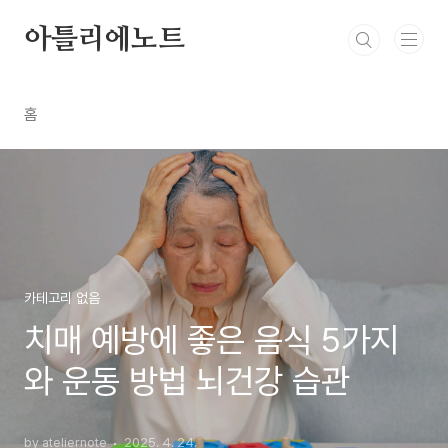
본문 바로가기
아틀리에노트
홈
카테고리 없음
치매 예방에 좋은 음식 5가지
와 운동 방법 뇌건강 습관
by ateliernote
2025. 4. 24.