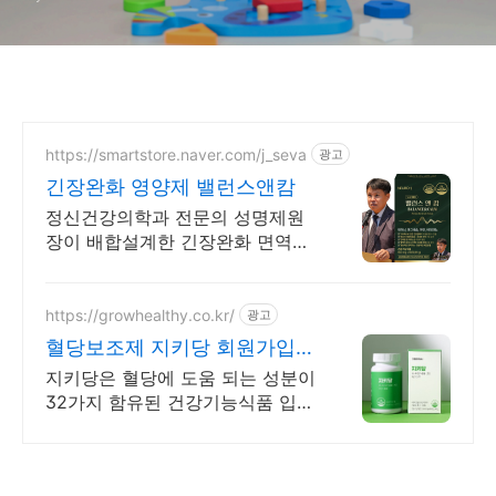
https://smartstore.naver.com/j_seva
광고
긴장완화 영양제 밸런스앤캄
정신건강의학과 전문의 성명제원
장이 배합설계한 긴장완화 면역기
능 정상을 위한 영양제
https://growhealthy.co.kr/
광고
혈당보조제 지키당 회원가입
7,000원 쿠폰
지키당은 혈당에 도움 되는 성분이
32가지 함유된 건강기능식품 입니
다. 선착순 하루 100명 특별 혜택